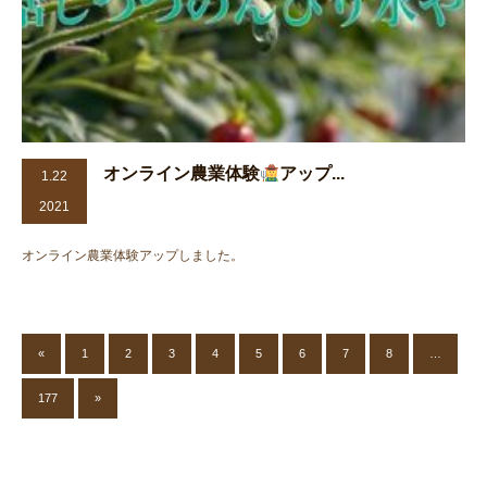
オンライン農業体験
アップ...
1.22
2021
オンライン農業体験アップしました。
«
1
2
3
4
5
6
7
8
…
177
»