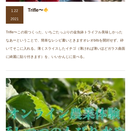
Trifle〜
1.22
2021
Trifle〜この前つくった、いちごたっぷりの金魚鉢トライフル美味しかった
なあーということで、簡単なレシピ書いときますオレオbitsを開封せず、砕
いてそこに入れる。薄くスライスしたイチゴ（薄ければ薄いほどガラス曲面
に綺麗に貼り付きます）を、いいかんじに並べる。