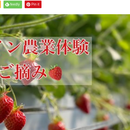
feedly
Pin it