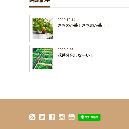
関連記事
2020.12.14
さちのか苺！さちのか苺！！
2020.9.26
花芽分化しなーい！