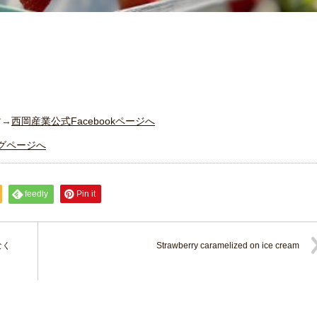
す→
西岡産業公式Facebookページへ
グページへ
feedly
Pin it
なく
Strawberry caramelized on ice cream