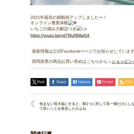
2021年最初の畑動画アップしました〜！
オンライン農業体験
いちごの摘み方解説つき
https://youtu.be/yd7MuNWaiG4
最新情報は公式Facebookページでお知らせしていま
西岡産業の商品お買い求めはこちらから→
ショッピン
Post
Share
Hatena
Pocket
RSS
包まない苺大福にすると、餅1つに対して苺一個だけにし
て良いことを発見したのよね