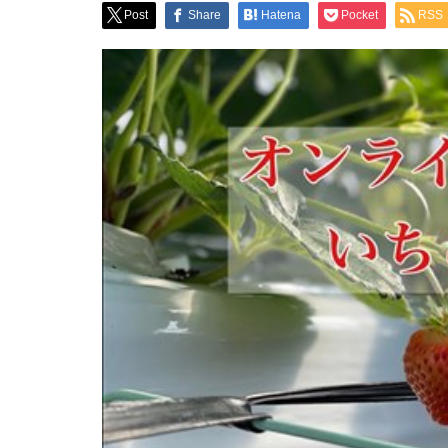
Post
Share
Hatena
Pocket
RSS