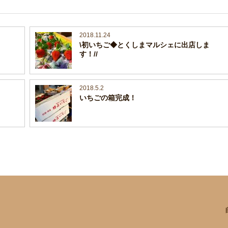
2018.11.24
\初いちご◆とくしまマルシェに出店しま
す！//
2018.5.2
いちごの箱完成！