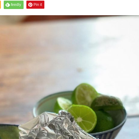
feedly
Pin it