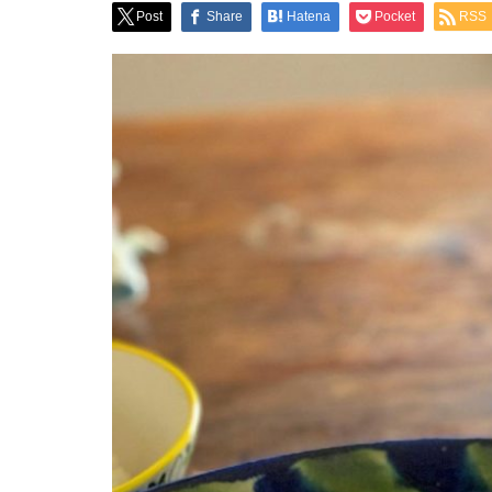
Post
Share
Hatena
Pocket
RSS