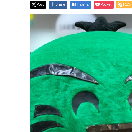
Post
Share
Hatena
Pocket
RSS