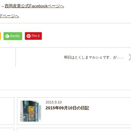
す→
西岡産業公式Facebookページへ
グページへ
feedly
Pin it
明日はとくしまマルシェです、が……
2015.9.10
2015年09月10日の日記