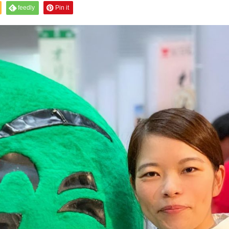
feedly
Pin it