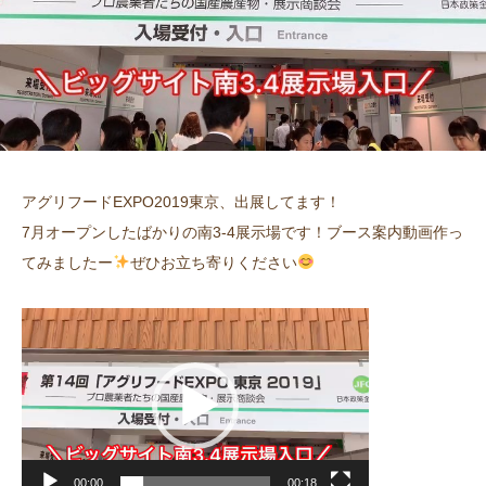
アグリフードEXPO2019東京、出展してます！
7月オープンしたばかりの南3-4展示場です！ブース案内動画作っ
てみましたー
ぜひお立ち寄りください
動
画
プ
レ
ー
ヤ
ー
00:00
00:18