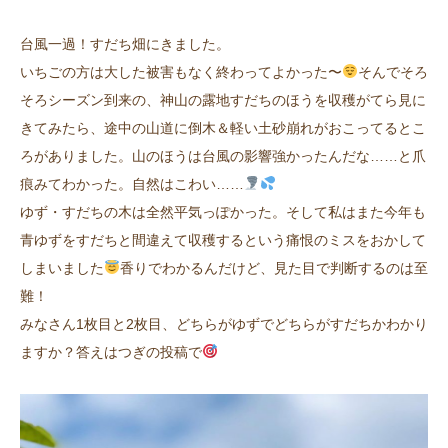
台風一過！すだち畑にきました。
いちごの方は大した被害もなく終わってよかった〜
そんでそろ
そろシーズン到来の、神山の露地すだちのほうを収穫がてら見に
きてみたら、途中の山道に倒木＆軽い土砂崩れがおこってるとこ
ろがありました。山のほうは台風の影響強かったんだな……と爪
痕みてわかった。自然はこわい……
ゆず・すだちの木は全然平気っぽかった。そして私はまた今年も
青ゆずをすだちと間違えて収穫するという痛恨のミスをおかして
しまいました
香りでわかるんだけど、見た目で判断するのは至
難！
みなさん1枚目と2枚目、どちらがゆずでどちらがすだちかわかり
ますか？答えはつぎの投稿で