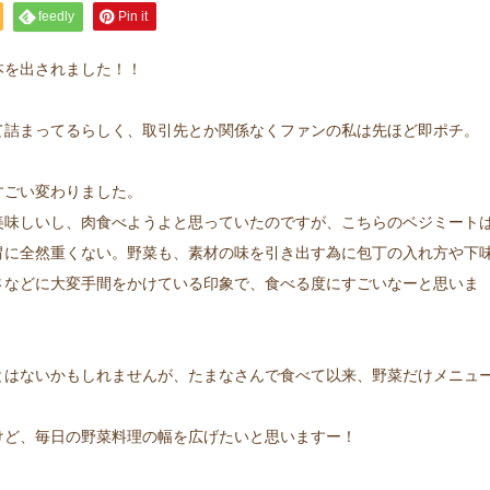
feedly
Pin it
本を出されました！！
て詰まってるらしく、取引先とか関係なくファンの私は先ほど即ポチ。
すごい変わりました。
美味しいし、肉食べようよと思っていたのですが、こちらのベジミート
胃に全然重くない。野菜も、素材の味を引き出す為に包丁の入れ方や下
さなどに大変手間をかけている印象で、食べる度にすごいなーと思いま
とはないかもしれませんが、たまなさんで食べて以来、野菜だけメニュ
けど、毎日の野菜料理の幅を広げたいと思いますー！