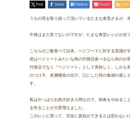
Post
Share
Hatena
Pocket
RSS
うちの苺を取り扱って頂いているたまな食堂さまが、
中身はまだ見てないのですが、たまな食堂レシピが全
こちらのご飯食べて以来、ベジフードに対する意識が
前はベジミートみたいな肉の代替品食べるなら肉のが
代替品でなく『ベジミート』として美味しく、しかも
のつけ方、多層構造の出汁、口にした時の食感の楽し
す。
私はやっぱりお肉大好き人間なので、肉食をやめるこ
を作ることが大変増えました。
このレシピ買って、完全に真似ができるとは思わない