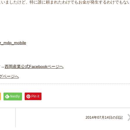
まいましたけど、特に誰に頼まれたわけでもお金が発生するわけでもな
dir_mdp_mobile
す→
西岡産業公式Facebookページへ
グページへ
feedly
Pin it
2014年07月14日の日記