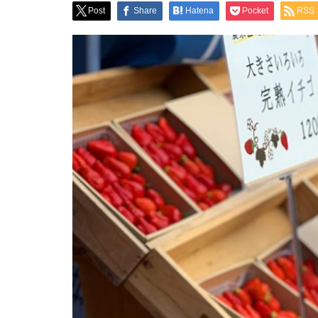
Post
Share
Hatena
Pocket
RSS