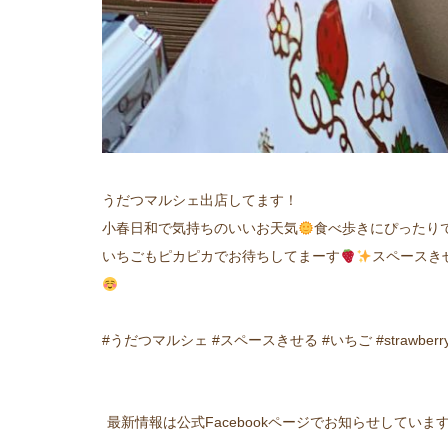
うだつマルシェ出店してます！
小春日和で気持ちのいいお天気
食べ歩きにぴったり
いちごもピカピカでお待ちしてまーす
スペースき
#うだつマルシェ #スペースきせる #いちご #strawber
最新情報は公式Facebookページでお知らせしていま