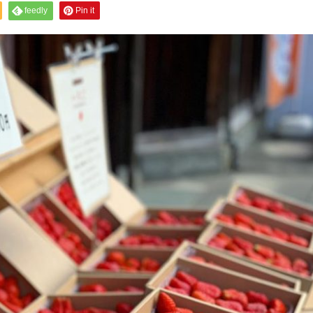
feedly
Pin it