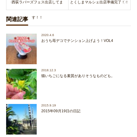
西荻ラバーズフェス出店してま
とくしまマルシェ出店準備完了！！
す！！
関連記事
2020.4.6
おうち苺デコでテンション上げよう！VOL4
2018.12.3
猫いちごになる素質がありそうなものども。
2015.9.19
2015年09月19日の日記