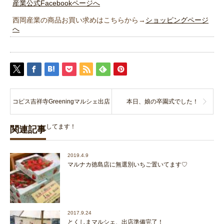
産業公式Facebookページへ
西岡産業の商品お買い求めはこちらから→
ショッピングページ
へ
コピス吉祥寺Greeningマルシェ出店
本日、娘の卒園式でした！
してます！
関連記事
2019.4.9
マルナカ徳島店に無選別いちご置いてます♡
2017.9.24
とくしまマルシェ、出店準備完了！