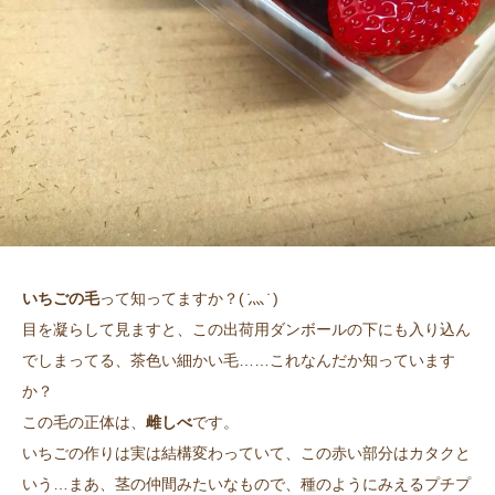
いちごの毛
って知ってますか？( ̇灬 ̇ )
目を凝らして見ますと、この出荷用ダンボールの下にも入り込ん
でしまってる、茶色い細かい毛……これなんだか知っています
か？
この毛の正体は、
雌しべ
です。
いちごの作りは実は結構変わっていて、この赤い部分はカタクと
いう…まあ、茎の仲間みたいなもので、種のようにみえるプチプ