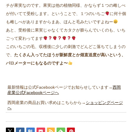
チが果実なのです。果実は他の植物同様、かならず１つの雌しべ
が付いてて受粉します。ということで、１つのいちご
に何十個
も雌しべがありますからまあ、ほんと毛みたいですよねー
あと、受粉後に果実じゃなくてカタクが膨らんでいくのも、いち
ごって変わってます
このいちごの毛、収穫後に少しの刺激でどんどこ落ちてしまうの
で、
たくさん入ってたほうが新鮮度とか畑直送度が高いという、
バロメーターにもなるのですよ〜
最新情報は公式Facebookページでお知らせしています→
西岡
産業公式Facebookページへ
西岡産業の商品お買い求めはこちらから→
ショッピングページ
へ