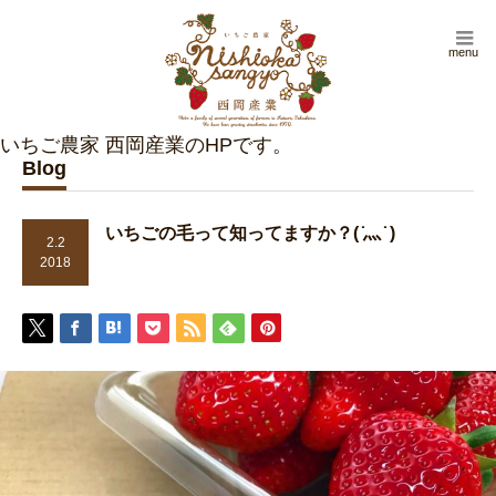
menu
Blog
いちごの毛って知ってますか？( ̇灬 ̇ )
2.2
2018