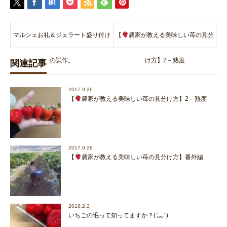
マルシェお礼＆ジェラート盛り付け
【
農家が教える美味しい苺の見分
の試作。
け方】2－熟度
関連記事
2017.9.26
【
農家が教える美味しい苺の見分け方】2－熟度
2017.9.26
【
農家が教える美味しい苺の見分け方】番外編
2018.2.2
いちごの毛って知ってますか？( ̇灬 ̇ )