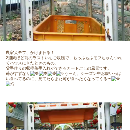
農家犬モフ、かけまわる！
2週間ほど前のラストいちご収穫で、もっふもふモフちゃんつれ
てハウスにきたときのもの。
父手作りの収穫兼手入れができるカートごしの風景です。
苺がすずなり
うーん、シーズン中お腹いっぱ
い食べてるのに、見てたらまた苺が食べたくなってくる〜
動
画
プ
レ
ー