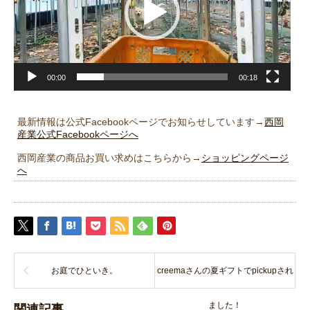
ヤ
ー
00:00
00:18
最新情報は公式Facebookページでお知らせしています→
西岡
産業公式Facebookページへ
西岡産業の商品お買い求めはこちらから→
ショッピングページ
へ
お庭でひといき。
creemaさんの夏ギフトでpickupされ
ました！
関連記事