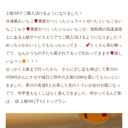
上板SAでご購入頂けるようになりました！
冷凍勝占いちご
農家がつくったジェラートぜいたくいちご＆い
ちごミルク
農家がつくったジャムいちごが、徳島県の高速道路
上にある上板サービスエリアでご購入頂けるようになりました
めっちゃかわいくしてもらっちゃってさ……
たくさん苺が舞っ
てて、なんかうちの子たち愛されてるって伝わってきます
嬉し
いよーっ
！！！
せっかく上板まで行ったから、さらに少し足を伸ばして香川の
YOMSさんにナガヤ縁日と田中六大展のDMを置いてもらいにい
きました。香川の友達Kとお茶した先のトイレが合わせ鏡になっ
てて、年甲斐もなくしばらく遊んできました。何やってるんだ私
は。 @ 上板SA (下り) ドッグラン