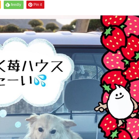
feedly
Pin it