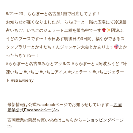
9/21〜23、ららぽーと名古屋1階で出店してます！
お知らせが遅くなりましたが、ららぽーと一階の広場にて冷凍勝
占いちご、いちごのジェラート二種を販売中でーす
阿波ふ
うどのブースです〜！今日あす明後日の3日間、福引ができるス
タンプラリーとかすだちくんジャンケン大会とかあります
よか
ったらきてねー！
#ららぽーと名古屋みなとアクルス #ららぽーと #阿波ふうど #冷
凍いちご #いちご #いちごアイス #ジェラート #いちごジェラー
ト #strawberry
最新情報は公式Facebookページでお知らせしています→
西岡
産業公式Facebookページへ
西岡産業の商品お買い求めはこちらから→
ショッピングページ
へ