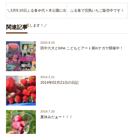
＼3月9.10日ふる食＠代々木公園に出
ふる食で完熟いちご販売中です！
店します！／
関連記事
2020.9.25
田中六大とtohe こどもとアート展inナガヤ開催中！
2014.2.21
2014年02月21日の日記
2018.7.20
夏休みだぁー！！！