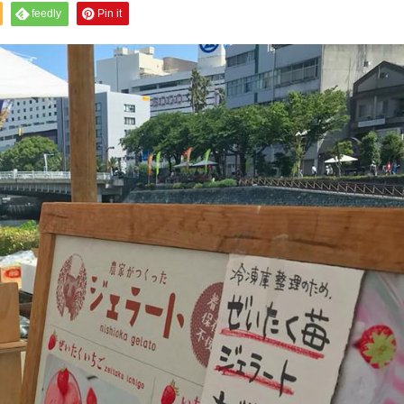
feedly
Pin it