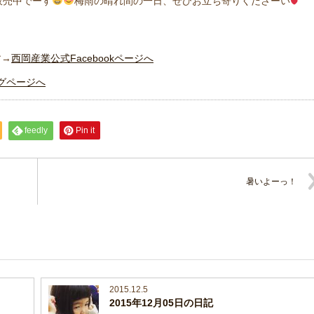
販売中でーす
梅雨の晴れ間の一日、ぜひお立ち寄りくださーい
す→
西岡産業公式Facebookページへ
グページへ
feedly
Pin it
暑いよーっ！
2015.12.5
2015年12月05日の日記