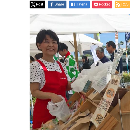
Post
Share
Hatena
Pocket
RSS