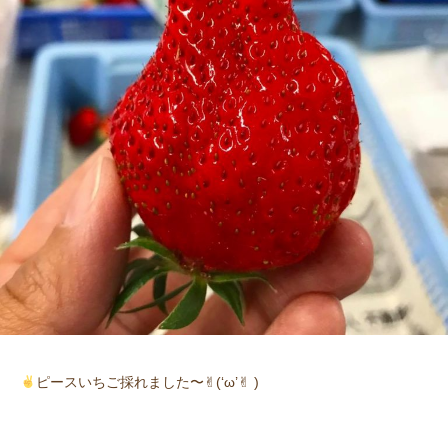
ピースいちご採れました〜✌︎(‘ω’✌︎ )