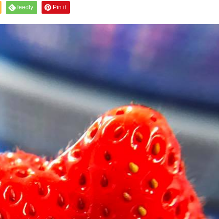
feedly
Pin it