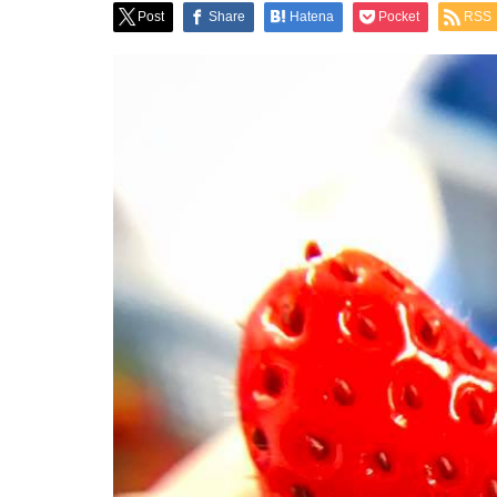
Post
Share
Hatena
Pocket
RSS