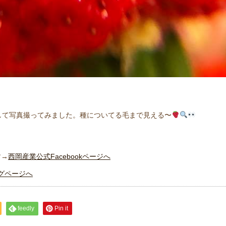
して写真撮ってみました。種についてる毛まで見える〜
す→
西岡産業公式Facebookページへ
グページへ
feedly
Pin it