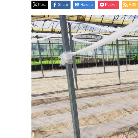
Post
Share
Hatena
Pocket
RSS