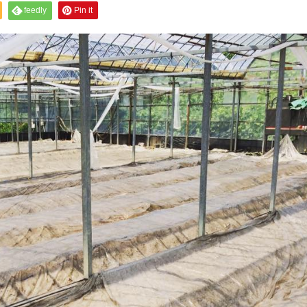
feedly
Pin it