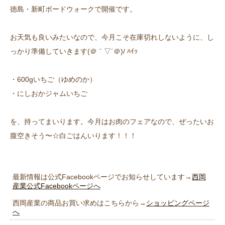
徳島・新町ボードウォークで開催です。
お天気も良いみたいなので、今月こそ在庫切れしないように、し
っかり準備していきます(＠｀▽´＠)/ ﾊｲｯ
・600gいちご（ゆめのか）
・にしおかジャムいちご
を、持ってまいります。今月はお肉のフェアなので、ぜったいお
腹空きそう〜☆白ごはんいります！！！
最新情報は公式Facebookページでお知らせしています→
西岡
産業公式Facebookページへ
西岡産業の商品お買い求めはこちらから→
ショッピングページ
へ