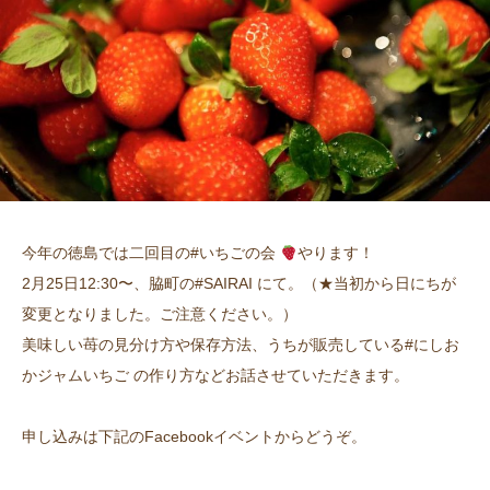
今年の徳島では二回目の#いちごの会
やります！
2月25日12:30〜、脇町の#SAIRAI にて。（★当初から日にちが
変更となりました。ご注意ください。）
美味しい苺の見分け方や保存方法、うちが販売している#にしお
かジャムいちご の作り方などお話させていただきます。
申し込みは下記のFacebookイベントからどうぞ。