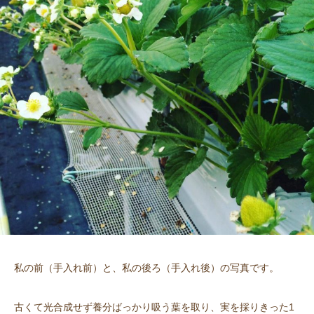
私の前（手入れ前）と、私の後ろ（手入れ後）の写真です。
古くて光合成せず養分ばっかり吸う葉を取り、実を採りきった1