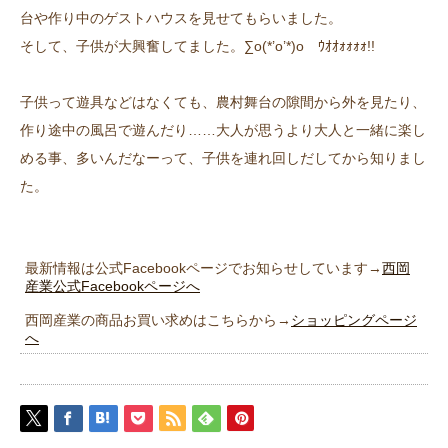
台や作り中のゲストハウスを見せてもらいました。
そして、子供が大興奮してました。∑o(*’o’*)o ｳｵｵｫｫｫｫ!!
子供って遊具などはなくても、農村舞台の隙間から外を見たり、
作り途中の風呂で遊んだり……大人が思うより大人と一緒に楽し
める事、多いんだなーって、子供を連れ回しだしてから知りまし
た。
最新情報は公式Facebookページでお知らせしています→
西岡
産業公式Facebookページへ
西岡産業の商品お買い求めはこちらから→
ショッピングページ
へ