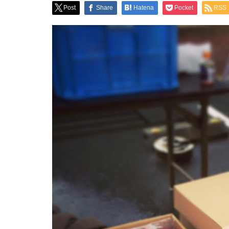
Post
Share
Hatena
Pocket
RSS