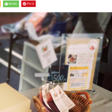
feedly
Pin it