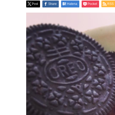
Post
Share
Hatena
Pocket
RSS