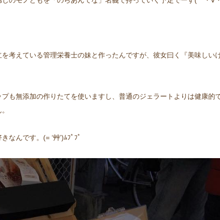
じのモノどもを「のらあんてな」名義で持っていく予定でーす(｀・∀
！
立を考えている管理栄養士の妹と作ったんですが、彼女曰く『美味しい
ップも無添加の作りたてを使いますし、普通のジェラートよりは健康的
ん。
す。(= ‘艸’)ﾑﾌﾟﾌﾟ