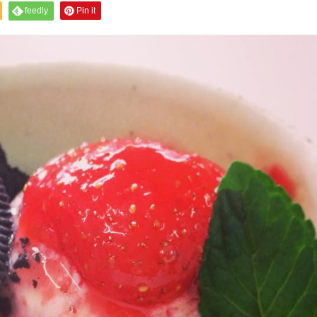
feedly
Pin it