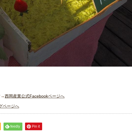
す→
西岡産業公式Facebookページへ
グページへ
feedly
Pin it