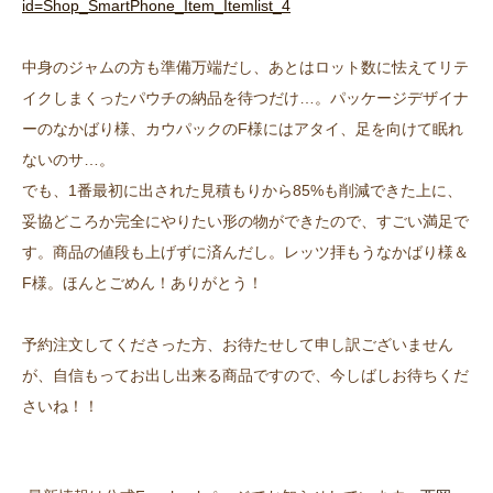
id=Shop_SmartPhone_Item_Itemlist_4
中身のジャムの方も準備万端だし、あとはロット数に怯えてリテ
イクしまくったパウチの納品を待つだけ…。パッケージデザイナ
ーのなかばり様、カウパックのF様にはアタイ、足を向けて眠れ
ないのサ…。
でも、1番最初に出された見積もりから85%も削減できた上に、
妥協どころか完全にやりたい形の物ができたので、すごい満足で
す。商品の値段も上げずに済んだし。レッツ拝もうなかばり様＆
F様。ほんとごめん！ありがとう！
予約注文してくださった方、お待たせして申し訳ございません
が、自信もってお出し出来る商品ですので、今しばしお待ちくだ
さいね！！